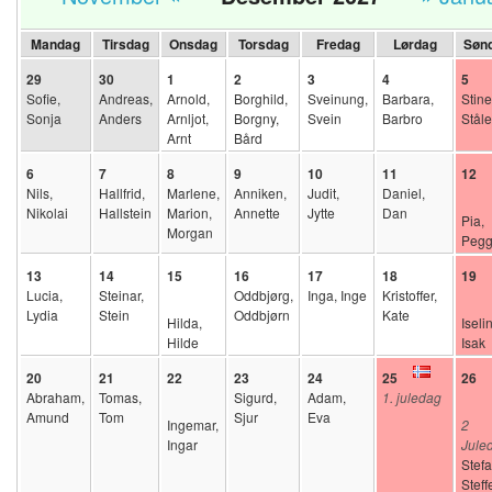
Mandag
Tirsdag
Onsdag
Torsdag
Fredag
Lørdag
Søn
29
30
1
2
3
4
5
Sofie,
Andreas,
Arnold,
Borghild,
Sveinung,
Barbara,
Stine
Sonja
Anders
Arnljot,
Borgny,
Svein
Barbro
Ståle
Arnt
Bård
6
7
8
9
10
11
12
Nils,
Hallfrid,
Marlene,
Anniken,
Judit,
Daniel,
Nikolai
Hallstein
Marion,
Annette
Jytte
Dan
Pia,
Morgan
Pegg
13
14
15
16
17
18
19
Lucia,
Steinar,
Oddbjørg,
Inga, Inge
Kristoffer,
Lydia
Stein
Oddbjørn
Kate
Hilda,
Iselin
Hilde
Isak
20
21
22
23
24
25
26
Abraham,
Tomas,
Sigurd,
Adam,
1. juledag
Amund
Tom
Sjur
Eva
Ingemar,
2
Ingar
Jule
Stefa
Steff