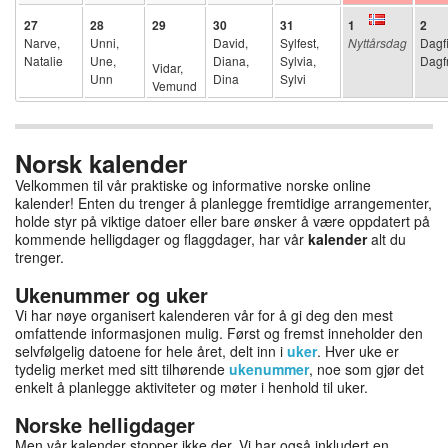
27
28
29
30
31
1
2
Narve,
Unni,
David,
Sylfest,
Nyttårsdag
Dagf
Natalie
Une,
Diana,
Sylvia,
Dagf
Vidar,
Unn
Dina
Sylvi
Vemund
Norsk kalender
Velkommen til vår praktiske og informative norske online
kalender! Enten du trenger å planlegge fremtidige arrangementer,
holde styr på viktige datoer eller bare ønsker å være oppdatert på
kommende helligdager og flaggdager, har vår
kalender
alt du
trenger.
Ukenummer og uker
Vi har nøye organisert kalenderen vår for å gi deg den mest
omfattende informasjonen mulig. Først og fremst inneholder den
selvfølgelig datoene for hele året, delt inn i
uker
. Hver uke er
tydelig merket med sitt tilhørende
ukenummer
, noe som gjør det
enkelt å planlegge aktiviteter og møter i henhold til uker.
Norske helligdager
Men vår kalender stopper ikke der. Vi har også inkludert en