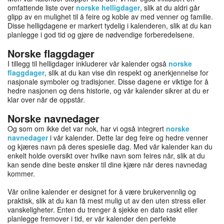
omfattende liste over
norske helligdager
, slik at du aldri går
glipp av en mulighet til å feire og koble av med venner og familie.
Disse helligdagene er markert tydelig i kalenderen, slik at du kan
planlegge i god tid og gjøre de nødvendige forberedelsene.
Norske flaggdager
I tillegg til helligdager inkluderer vår kalender også
norske
flaggdager
, slik at du kan vise din respekt og anerkjennelse for
nasjonale symboler og tradisjoner. Disse dagene er viktige for å
hedre nasjonen og dens historie, og vår kalender sikrer at du er
klar over når de oppstår.
Norske navnedager
Og som om ikke det var nok, har vi også integrert
norske
navnedager
i vår kalender. Dette lar deg feire og hedre venner
og kjæres navn på deres spesielle dag. Med vår kalender kan du
enkelt holde oversikt over hvilke navn som feires når, slik at du
kan sende dine beste ønsker til dine kjære når deres navnedag
kommer.
Vår online kalender er designet for å være brukervennlig og
praktisk, slik at du kan få mest mulig ut av den uten stress eller
vanskeligheter. Enten du trenger å sjekke en dato raskt eller
planlegge fremover i tid, er vår kalender den perfekte